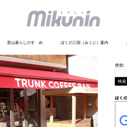
里山暮らしのすゝめ
ぼくの三国（みくに）案内
検索:
ぼく