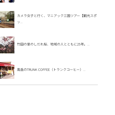
カメラ女子と行く、マニアック三国ツアー【観光スポ
ッ...
竹田の里のしだれ桜、地域の人とともに25年。...
高岳のTRUNK COFFEE（トランクコーヒー）...