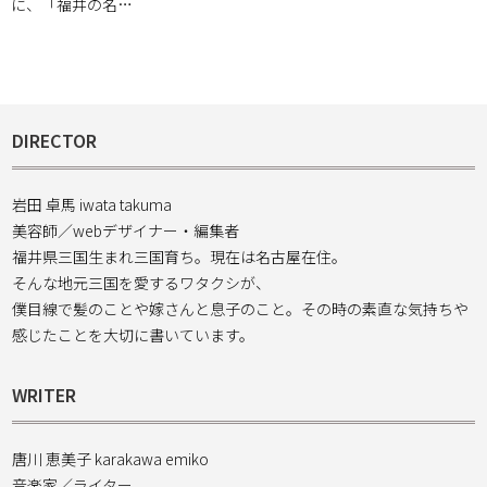
に、「福井の名…
DIRECTOR
岩田 卓馬 iwata takuma
美容師／webデザイナー・編集者
福井県三国生まれ三国育ち。現在は名古屋在住。
そんな地元三国を愛するワタクシが、
僕目線で髪のことや嫁さんと息子のこと。その時の素直な気持ちや
感じたことを大切に書いています。
WRITER
唐川 恵美子 karakawa emiko
音楽家／ライター