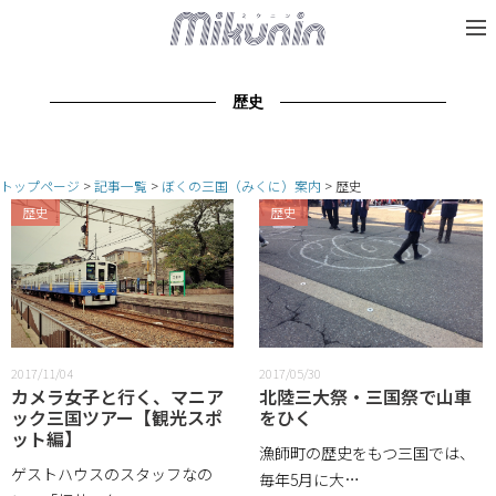
歴史
トップページ
記事一覧
ぼくの三国（みくに）案内
歴史
歴史
歴史
2017/11/04
2017/05/30
カメラ女子と行く、マニア
北陸三大祭・三国祭で山車
ック三国ツアー【観光スポ
をひく
ット編】
漁師町の歴史をもつ三国では、
ゲストハウスのスタッフなの
毎年5月に大…