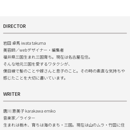
DIRECTOR
岩田 卓馬 iwata takuma
美容師／webデザイナー・編集者
福井県三国生まれ三国育ち。現在は名古屋在住。
そんな地元三国を愛するワタクシが、
僕目線で髪のことや嫁さんと息子のこと。その時の素直な気持ちや
感じたことを大切に書いています。
WRITER
唐川 恵美子 karakawa emiko
音楽家／ライター
生まれは栃木、育ちは海のまち・三国。現在は山のムラ・竹田に住