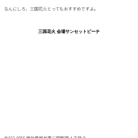
なんにしろ、三国花火とってもおすすめですよ。
三国花火 会場サンセットビーチ
〒913-0056 福井県坂井市三国町宿４丁目９