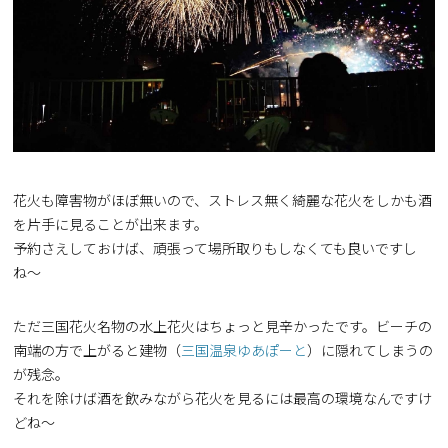
花火も障害物がほぼ無いので、ストレス無く綺麗な花火をしかも酒
を片手に見ることが出来ます。
予約さえしておけば、頑張って場所取りもしなくても良いですし
ね〜
ただ三国花火名物の水上花火はちょっと見辛かったです。ビーチの
南端の方で上がると建物（
三国温泉ゆあぽーと
）に隠れてしまうの
が残念。
それを除けば酒を飲みながら花火を見るには最高の環境なんですけ
どね〜