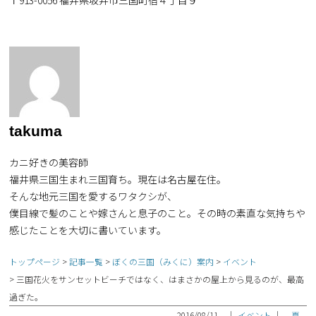
takuma
カニ好きの美容師
福井県三国生まれ三国育ち。現在は名古屋在住。
そんな地元三国を愛するワタクシが、
僕目線で髪のことや嫁さんと息子のこと。その時の素直な気持ちや
感じたことを大切に書いています。
トップページ
記事一覧
ぼくの三国（みくに）案内
イベント
三国花火をサンセットビーチではなく、はまさかの屋上から見るのが、最高
過ぎた。
2016/08/11
｜
イベント
｜
夏