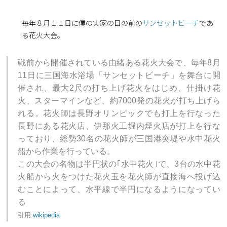
毎年８月１１日に僕の実家の目の前の
サンセットビーチ
であ
る花火大会。
戦前から開催されている由緒ある花火大会で、毎年8月
11日に三国海水浴場「サンセットビーチ」を舞台に開
催され、最大2尺の打ち上げ花火をはじめ、仕掛け花
火、スターマインなど、約7000発の花火が打ち上げら
れる。花火師は長野オリンピックでも打上を行なった
長野にある花火店、伊那火工堀内煙火店が打上を行な
っており、総勢30名の花火師が三国港突堤や水中花火
船から作業を行っている。
この大会の名物は半円状の｢水中花火｣で、3台の水中花
火船から火をつけた花火玉を花火師が直接海へ投げ込
むことによって、水平線で半円になるようになってい
る
引用:
wikipedia