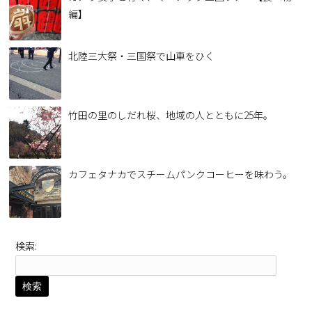
編】
北陸三大祭・三国祭で山車をひく
竹田の里のしだれ桜、地域の人とともに25年。
カフェタナカでスチームパンクコーヒーを味わう。
検索: