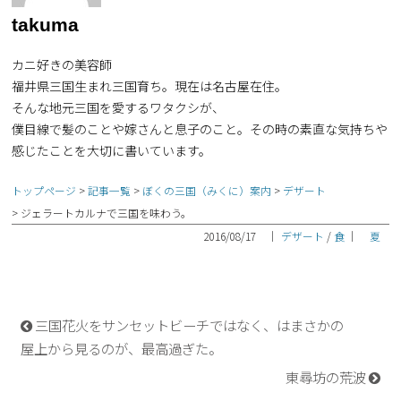
takuma
カニ好きの美容師
福井県三国生まれ三国育ち。現在は名古屋在住。
そんな地元三国を愛するワタクシが、
僕目線で髪のことや嫁さんと息子のこと。その時の素直な気持ちや
感じたことを大切に書いています。
トップページ
記事一覧
ぼくの三国（みくに）案内
デザート
ジェラートカルナで三国を味わう。
2016/08/17
｜
デザート
/
食
｜
夏
三国花火をサンセットビーチではなく、はまさかの
屋上から見るのが、最高過ぎた。
東尋坊の荒波