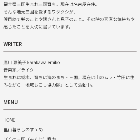
福井県三国生まれ三国育ち。現在は名古屋在住。
そんな地元三国を愛するワタクシが、
僕目線で髪のことや嫁さんと息子のこと。その時の素直な気持ちや
感じたことを大切に書いています。
WRITER
唐川 恵美子 karakawa emiko
音楽家／ライター
生まれは栃木、育ちは海のまち・三国。現在は山のムラ・竹田に住
みながら「地域おこし協力隊」として活動中。
MENU
HOME
里山暮らしのすゝめ
ぼくの三国（みくに）案内