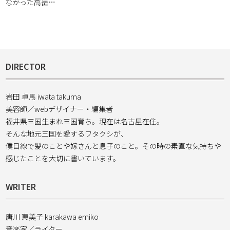
なかった高岳…
DIRECTOR
岩田 卓馬 iwata takuma
美容師／webデザイナー・編集者
福井県三国生まれ三国育ち。現在は名古屋在住。
そんな地元三国を愛するワタクシが、
僕目線で髪のことや嫁さんと息子のこと。その時の素直な気持ちや
感じたことを大切に書いています。
WRITER
唐川 恵美子 karakawa emiko
音楽家／ライター